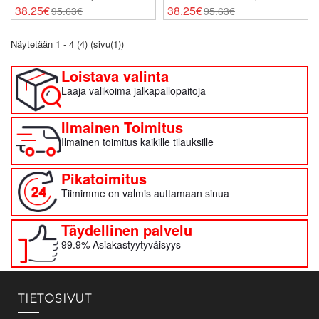
Kisat 2026 Lyhythihainen
Kisat 2026 Lyhythihainen
38.25€
38.25€
95.63€
95.63€
Näytetään 1 - 4 (4) (sivu(1))
Loistava valinta
Laaja valikoima jalkapallopaitoja
Ilmainen Toimitus
Ilmainen toimitus kaikille tilauksille
Pikatoimitus
Tiimimme on valmis auttamaan sinua
Täydellinen palvelu
99.9% Asiakastyytyväisyys
TIETOSIVUT