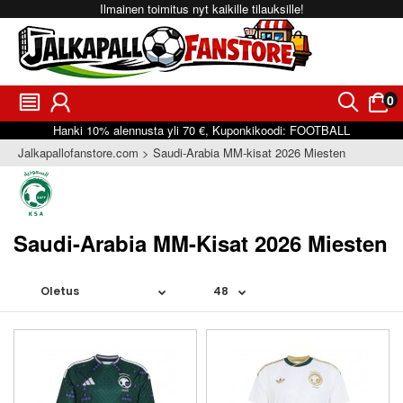
Ilmainen toimitus nyt kaikille tilauksille!
0
󰂩
󰃳
󰂨
󰃠
Hanki
10%
alennusta yli
70 €
, Kuponkikoodi:
FOOTBALL
Jalkapallofanstore.com
Saudi-Arabia MM-kisat 2026 Miesten
Saudi-Arabia MM-Kisat 2026 Miesten