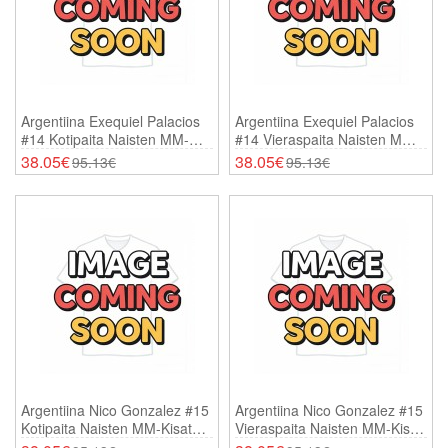
Argentiina Exequiel Palacios
Argentiina Exequiel Palacios
#14 Kotipaita Naisten MM-
#14 Vieraspaita Naisten MM-
Kisat 2026 Lyhythihainen
Kisat 2026 Lyhythihainen
38.05€
38.05€
95.13€
95.13€
Argentiina Nico Gonzalez #15
Argentiina Nico Gonzalez #15
Kotipaita Naisten MM-Kisat
Vieraspaita Naisten MM-Kisat
2026 Lyhythihainen
2026 Lyhythihainen