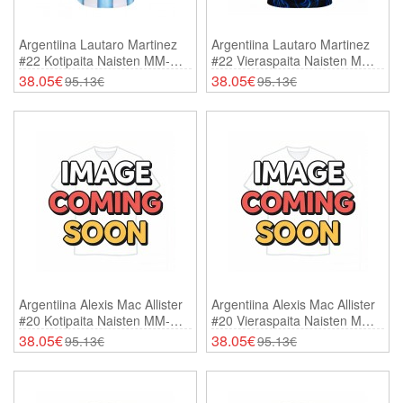
Argentiina Lautaro Martinez
Argentiina Lautaro Martinez
#22 Kotipaita Naisten MM-
#22 Vieraspaita Naisten MM-
Kisat 2026 Lyhythihainen
Kisat 2026 Lyhythihainen
38.05€
38.05€
95.13€
95.13€
Argentiina Alexis Mac Allister
Argentiina Alexis Mac Allister
#20 Kotipaita Naisten MM-
#20 Vieraspaita Naisten MM-
Kisat 2026 Lyhythihainen
Kisat 2026 Lyhythihainen
38.05€
38.05€
95.13€
95.13€