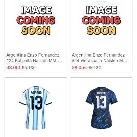
Argentiina Enzo Fernandez
Argentiina Enzo Fernandez
#24 Kotipaita Naisten MM-
#24 Vieraspaita Naisten MM-
Kisat 2026 Lyhythihainen
Kisat 2026 Lyhythihainen
38.05€
38.05€
95.13€
95.13€