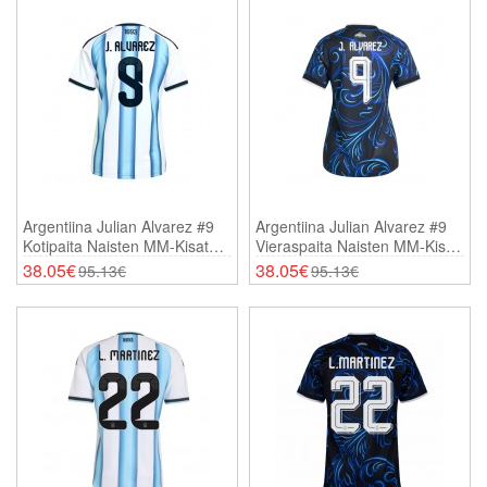
Argentiina Julian Alvarez #9
Argentiina Julian Alvarez #9
Kotipaita Naisten MM-Kisat
Vieraspaita Naisten MM-Kisat
2026 Lyhythihainen
2026 Lyhythihainen
38.05€
38.05€
95.13€
95.13€