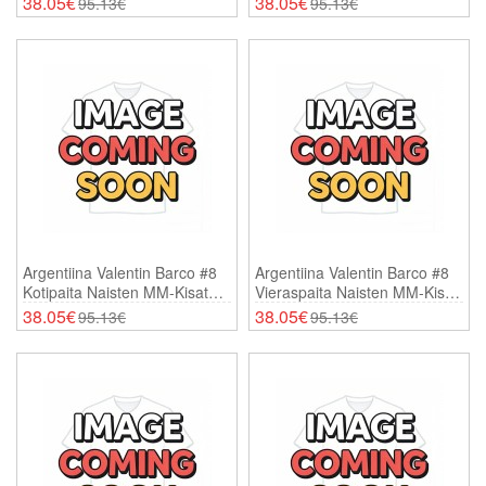
38.05€
38.05€
95.13€
95.13€
Argentiina Valentin Barco #8
Argentiina Valentin Barco #8
Kotipaita Naisten MM-Kisat
Vieraspaita Naisten MM-Kisat
2026 Lyhythihainen
2026 Lyhythihainen
38.05€
38.05€
95.13€
95.13€