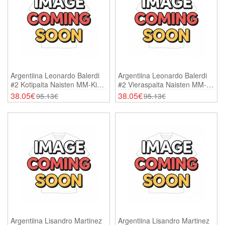
Argentiina Leonardo Balerdi
Argentiina Leonardo Balerdi
#2 Kotipaita Naisten MM-Kisat
#2 Vieraspaita Naisten MM-
2026 Lyhythihainen
Kisat 2026 Lyhythihainen
38.05€
38.05€
95.13€
95.13€
Argentiina Lisandro Martinez
Argentiina Lisandro Martinez