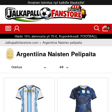
Ilmainen toimitus nyt kaikille tilauksille!
0
󰂩
󰃳
󰂨
󰃠
Hanki
10%
alennusta yli
70 €
, Kuponkikoodi:
FOOTBALL
Jalkapallofanstore.com
Argentiina Naisten pelipaita
Argentiina Naisten Pelipaita