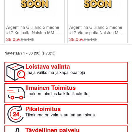
Argentiina Giuliano Simeone
Argentiina Giuliano Simeone
#17 Kotipaita Naisten MM-
#17 Vieraspaita Naisten MM-
Kisat 2026 Lyhythihainen
Kisat 2026 Lyhythihainen
38.05€
38.05€
95.13€
95.13€
Näytetään 1 - 30 (30) (sivu(1))
Loistava valinta
Laaja valikoima jalkapallopaitoja
Ilmainen Toimitus
Ilmainen toimitus kaikille tilauksille
Pikatoimitus
Tiimimme on valmis auttamaan sinua
Täydellinen palvelu