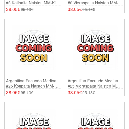
#6 Kotipaita Naisten MM-Kisat
#6 Vieraspaita Naisten MM-
2026 Lyhythihainen
Kisat 2026 Lyhythihainen
38.05€
38.05€
95.13€
95.13€
Argentiina Facundo Medina
Argentiina Facundo Medina
#25 Kotipaita Naisten MM-
#25 Vieraspaita Naisten MM-
Kisat 2026 Lyhythihainen
Kisat 2026 Lyhythihainen
38.05€
38.05€
95.13€
95.13€