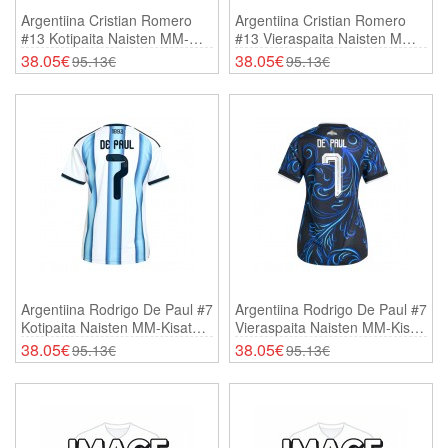
Argentiina Cristian Romero
Argentiina Cristian Romero
#13 Kotipaita Naisten MM-
#13 Vieraspaita Naisten MM-
Kisat 2026 Lyhythihainen
Kisat 2026 Lyhythihainen
38.05€
38.05€
95.13€
95.13€
Argentiina Rodrigo De Paul #7
Argentiina Rodrigo De Paul #7
Kotipaita Naisten MM-Kisat
Vieraspaita Naisten MM-Kisat
2026 Lyhythihainen
2026 Lyhythihainen
38.05€
38.05€
95.13€
95.13€