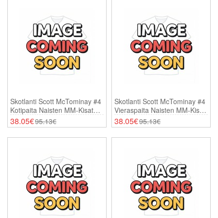
Skotlanti Scott McTominay #4
Skotlanti Scott McTominay #4
Kotipaita Naisten MM-Kisat
Vieraspaita Naisten MM-Kisat
2026 Lyhythihainen
2026 Lyhythihainen
38.05€
38.05€
95.13€
95.13€