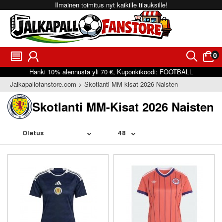
Ilmainen toimitus nyt kaikille tilauksille!
0
󰂩
󰃳
󰂨
󰃠
Hanki
10%
alennusta yli
70 €
, Kuponkikoodi:
FOOTBALL
Jalkapallofanstore.com
Skotlanti MM-kisat 2026 Naisten
Skotlanti MM-Kisat 2026 Naisten