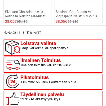
Skotlanti Che Adams #10
Skotlanti Che Adams #10
Kotipaita Naisten MM-Kisat
Vieraspaita Naisten MM-Kisat
2026 Lyhythihainen
2026 Lyhythihainen
38.05€
38.05€
95.13€
95.13€
Näytetään 1 - 8 (8) (sivu(1))
Loistava valinta
Laaja valikoima jalkapallopaitoja
Ilmainen Toimitus
Ilmainen toimitus kaikille tilauksille
Pikatoimitus
Tiimimme on valmis auttamaan sinua
Täydellinen palvelu
99.9% Asiakastyytyväisyys