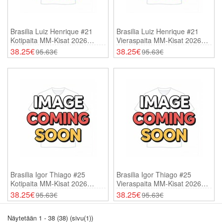
Brasilia Luiz Henrique #21
Brasilia Luiz Henrique #21
Kotipaita MM-Kisat 2026
Vieraspaita MM-Kisat 2026
Lyhythihainen
Lyhythihainen
38.25€
38.25€
95.63€
95.63€
Brasilia Igor Thiago #25
Brasilia Igor Thiago #25
Kotipaita MM-Kisat 2026
Vieraspaita MM-Kisat 2026
Lyhythihainen
Lyhythihainen
38.25€
38.25€
95.63€
95.63€
Näytetään 1 - 38 (38) (sivu(1))