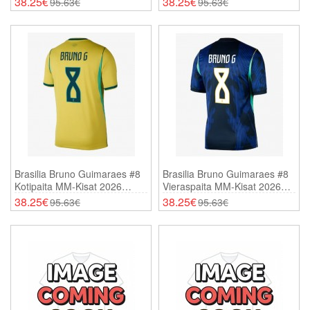
38.25€
38.25€
95.63€
95.63€
Brasilia Bruno Guimaraes #8
Brasilia Bruno Guimaraes #8
Kotipaita MM-Kisat 2026
Vieraspaita MM-Kisat 2026
Lyhythihainen
Lyhythihainen
38.25€
38.25€
95.63€
95.63€