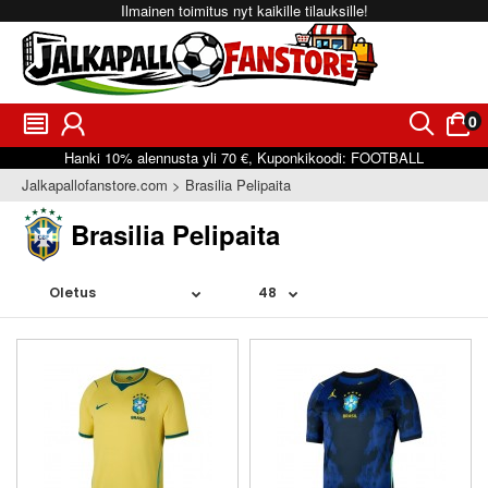
Ilmainen toimitus nyt kaikille tilauksille!
0
󰂩
󰃳
󰂨
󰃠
Hanki
10%
alennusta yli
70 €
, Kuponkikoodi:
FOOTBALL
Jalkapallofanstore.com
Brasilia Pelipaita
Brasilia Pelipaita