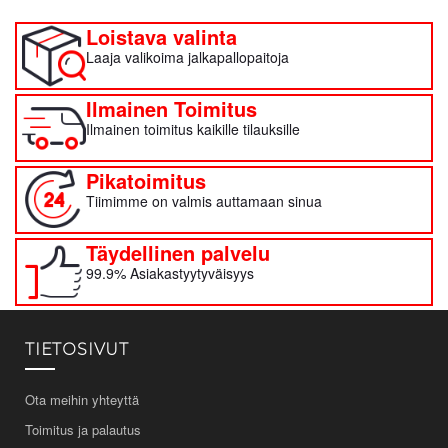
Loistava valinta
Laaja valikoima jalkapallopaitoja
Ilmainen Toimitus
Ilmainen toimitus kaikille tilauksille
Pikatoimitus
Tiimimme on valmis auttamaan sinua
Täydellinen palvelu
99.9% Asiakastyytyväisyys
TIETOSIVUT
Ota meihin yhteyttä
Toimitus ja palautus