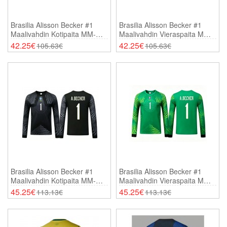
Brasilia Alisson Becker #1
Brasilia Alisson Becker #1
Maalivahdin Kotipaita MM-
Maalivahdin Vieraspaita MM-
Kisat 2026 Lyhythihainen
Kisat 2026 Lyhythihainen
42.25€
42.25€
105.63€
105.63€
Brasilia Alisson Becker #1
Brasilia Alisson Becker #1
Maalivahdin Kotipaita MM-
Maalivahdin Vieraspaita MM-
Kisat 2026 Pitkähihainen
Kisat 2026 Pitkähihainen
45.25€
45.25€
113.13€
113.13€