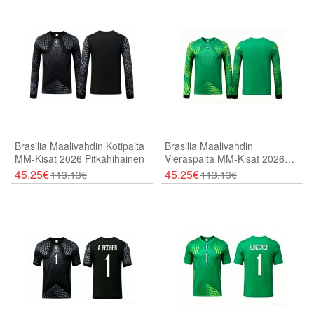
Brasilia Maalivahdin Kotipaita
Brasilia Maalivahdin
MM-Kisat 2026 Pitkähihainen
Vieraspaita MM-Kisat 2026
Pitkähihainen
45.25€
45.25€
113.13€
113.13€