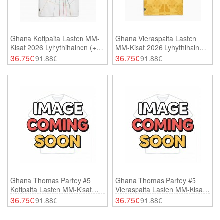
Ghana Kotipaita Lasten MM-
Ghana Vieraspaita Lasten
Kisat 2026 Lyhythihainen (+
MM-Kisat 2026 Lyhythihainen
Shortsit)
(+ Shortsit)
36.75€
36.75€
91.88€
91.88€
Ghana Thomas Partey #5
Ghana Thomas Partey #5
Kotipaita Lasten MM-Kisat
Vieraspaita Lasten MM-Kisat
2026 Lyhythihainen (+
2026 Lyhythihainen (+
36.75€
36.75€
91.88€
91.88€
Shortsit)
Shortsit)