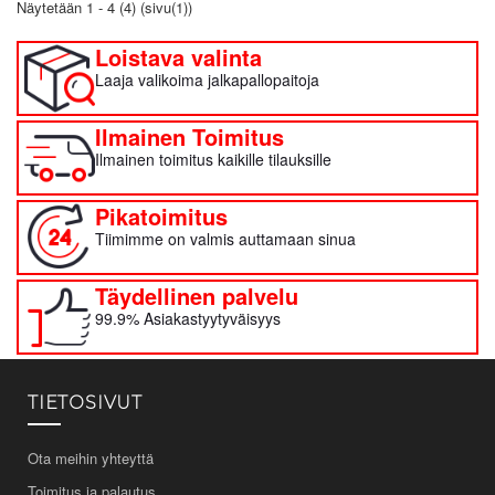
Näytetään 1 - 4 (4) (sivu(1))
Loistava valinta
Laaja valikoima jalkapallopaitoja
Ilmainen Toimitus
Ilmainen toimitus kaikille tilauksille
Pikatoimitus
Tiimimme on valmis auttamaan sinua
Täydellinen palvelu
99.9% Asiakastyytyväisyys
TIETOSIVUT
Ota meihin yhteyttä
Toimitus ja palautus