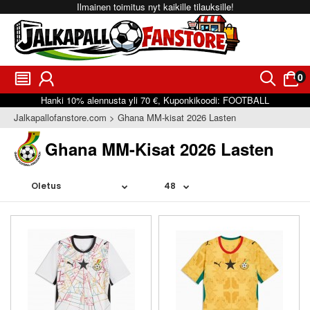
Ilmainen toimitus nyt kaikille tilauksille!
0
󰂩
󰃳
󰂨
󰃠
Hanki
10%
alennusta yli
70 €
, Kuponkikoodi:
FOOTBALL
Jalkapallofanstore.com
Ghana MM-kisat 2026 Lasten
Ghana MM-Kisat 2026 Lasten