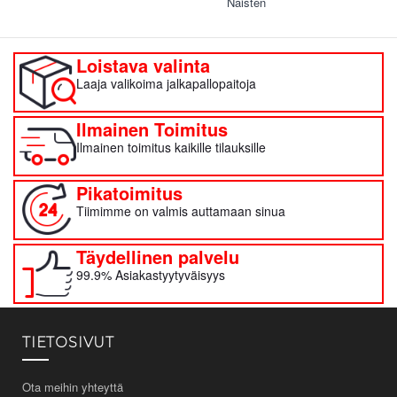
Naisten
Loistava valinta
Laaja valikoima jalkapallopaitoja
Ilmainen Toimitus
Ilmainen toimitus kaikille tilauksille
Pikatoimitus
Tiimimme on valmis auttamaan sinua
Täydellinen palvelu
99.9% Asiakastyytyväisyys
TIETOSIVUT
Ota meihin yhteyttä