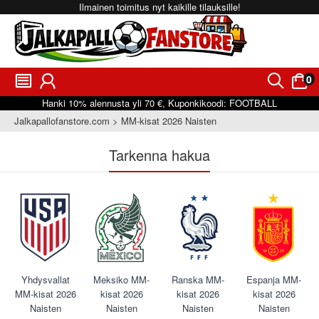
Ilmainen toimitus nyt kaikille tilauksille!
0
󰂩
󰃳
󰂨
󰃠
Hanki
10%
alennusta yli
70 €
, Kuponkikoodi:
FOOTBALL
Jalkapallofanstore.com
MM-kisat 2026 Naisten
Tarkenna hakua
Yhdysvallat
Meksiko MM-
Ranska MM-
Espanja MM-
MM-kisat 2026
kisat 2026
kisat 2026
kisat 2026
Naisten
Naisten
Naisten
Naisten