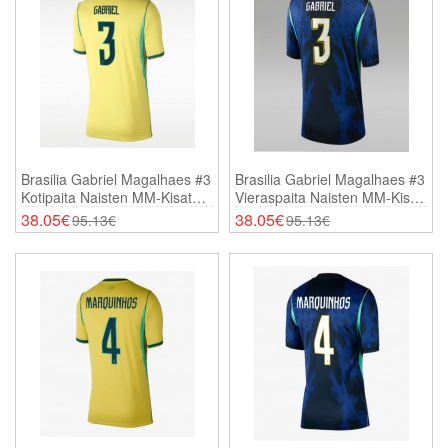
Brasilia Gabriel Magalhaes #3
Brasilia Gabriel Magalhaes #3
Kotipaita Naisten MM-Kisat
Vieraspaita Naisten MM-Kisat
2026 Lyhythihainen
2026 Lyhythihainen
38.05€
38.05€
95.13€
95.13€