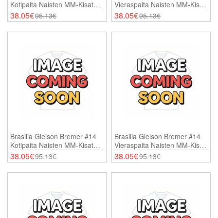
Kotipaita Naisten MM-Kisat
Vieraspaita Naisten MM-Kisat
2026 Lyhythihainen
2026 Lyhythihainen
38.05€
38.05€
95.13€
95.13€
Brasilia Gleison Bremer #14
Brasilia Gleison Bremer #14
Kotipaita Naisten MM-Kisat
Vieraspaita Naisten MM-Kisat
2026 Lyhythihainen
2026 Lyhythihainen
38.05€
38.05€
95.13€
95.13€