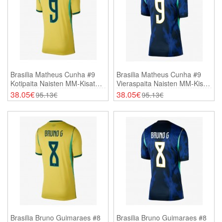
Brasilia Matheus Cunha #9
Brasilia Matheus Cunha #9
Kotipaita Naisten MM-Kisat
Vieraspaita Naisten MM-Kisat
2026 Lyhythihainen
2026 Lyhythihainen
38.05€
38.05€
95.13€
95.13€
Brasilia Bruno Guimaraes #8
Brasilia Bruno Guimaraes #8