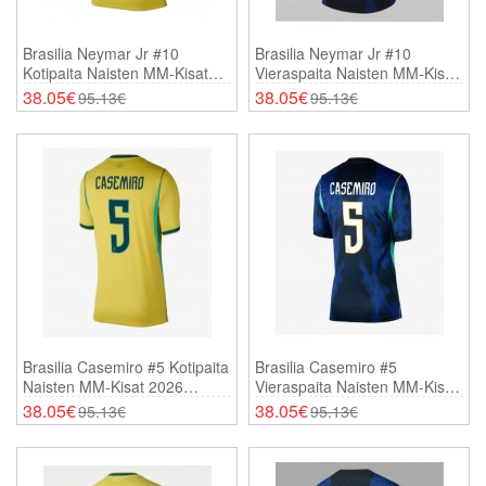
Brasilia Neymar Jr #10
Brasilia Neymar Jr #10
Kotipaita Naisten MM-Kisat
Vieraspaita Naisten MM-Kisat
2026 Lyhythihainen
2026 Lyhythihainen
38.05€
38.05€
95.13€
95.13€
Brasilia Casemiro #5 Kotipaita
Brasilia Casemiro #5
Naisten MM-Kisat 2026
Vieraspaita Naisten MM-Kisat
Lyhythihainen
2026 Lyhythihainen
38.05€
38.05€
95.13€
95.13€