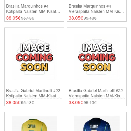
Brasilia Marquinhos #4
Brasilia Marquinhos #4
Kotipaita Naisten MM-Kisat
Vieraspaita Naisten MM-Kisat
2026 Lyhythihainen
2026 Lyhythihainen
38.05€
38.05€
95.13€
95.13€
Brasilia Gabriel Martinelli #22
Brasilia Gabriel Martinelli #22
Kotipaita Naisten MM-Kisat
Vieraspaita Naisten MM-Kisat
2026 Lyhythihainen
2026 Lyhythihainen
38.05€
38.05€
95.13€
95.13€