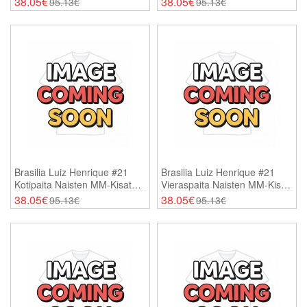
38.05€
38.05€
95.13€
95.13€
Brasilia Luiz Henrique #21
Brasilia Luiz Henrique #21
Kotipaita Naisten MM-Kisat
Vieraspaita Naisten MM-Kisat
2026 Lyhythihainen
2026 Lyhythihainen
38.05€
38.05€
95.13€
95.13€