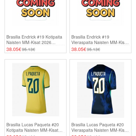
Brasilia Endrick #19 Kotipaita
Brasilia Endrick #19
Naisten MM-Kisat 2026
Vieraspaita Naisten MM-Kisat
Lyhythihainen
2026 Lyhythihainen
38.05€
38.05€
95.13€
95.13€
Brasilia Lucas Paqueta #20
Brasilia Lucas Paqueta #20
Kotipaita Naisten MM-Kisat
Vieraspaita Naisten MM-Kisat
2026 Lyhythihainen
2026 Lyhythihainen