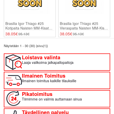
Brasilia Igor Thiago #25
Brasilia Igor Thiago #25
Kotipaita Naisten MM-Kisat
Vieraspaita Naisten MM-Kisat
2026 Lyhythihainen
2026 Lyhythihainen
38.05€
38.05€
95.13€
95.13€
Näytetään 1 - 30 (30) (sivu(1))
Loistava valinta
Laaja valikoima jalkapallopaitoja
Ilmainen Toimitus
Ilmainen toimitus kaikille tilauksille
Pikatoimitus
Tiimimme on valmis auttamaan sinua
Täydellinen palvelu