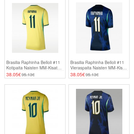
Brasilia Raphinha Belloli #11
Brasilia Raphinha Belloli #11
Kotipaita Naisten MM-Kisat
Vieraspaita Naisten MM-Kisat
2026 Lyhythihainen
2026 Lyhythihainen
38.05€
38.05€
95.13€
95.13€