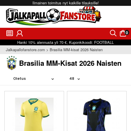
Ilmainen toimitus nyt kaikille tilauksille!
0
󰂩
󰃳
󰂨
󰃠
Hanki
10%
alennusta yli
70 €
, Kuponkikoodi:
FOOTBALL
Jalkapallofanstore.com
Brasilia MM-kisat 2026 Naisten
Brasilia MM-Kisat 2026 Naisten