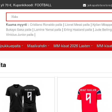
 yli
70 €
, Kuponkikoodi:
FOOTBALL
jalkapallofanstor
Kuuma myynti :
|
|
Cristiano Ronaldo paita
Lionel Messi paita
Kylian Mbappe
|
|
|
Bukayo Saka paita
Lamine Yamal paita
Erling Haaland paita
Jude Bellin
|
Vinicius Junior paita
joukkuepaita
Maalivahdin
MM-kisat 2026 Lasten
MM-kisat
ita