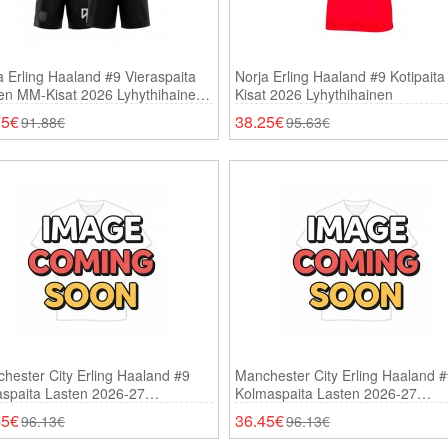
a Erling Haaland #9 Vieraspaita
Norja Erling Haaland #9 Kotipait
en MM-Kisat 2026 Lyhythihainen
Kisat 2026 Lyhythihainen
ortsit)
75€
38.25€
91.88€
95.63€
hester City Erling Haaland #9
Manchester City Erling Haaland 
aspaita Lasten 2026-27
Kolmaspaita Lasten 2026-27
thihainen (+ Shortsit)
Lyhythihainen (+ Shortsit)
45€
36.45€
96.13€
96.13€