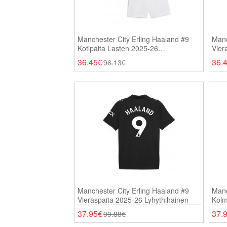
Manchester City Erling Haaland #9
Manc
Kotipaita Lasten 2025-26
Vier
Lyhythihainen (+ Shortsit)
Lyhy
36.45€
36.
96.13€
Manchester City Erling Haaland #9
Manc
Vieraspaita 2025-26 Lyhythihainen
Kolm
37.95€
37.
99.88€