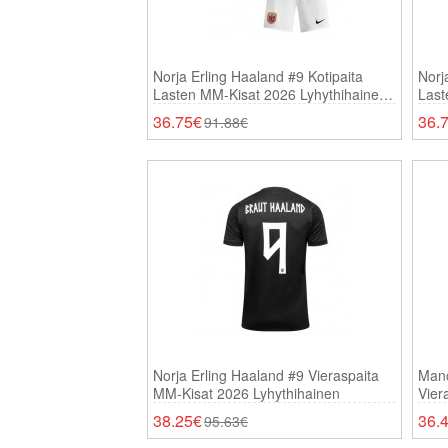
Norja Erling Haaland #9 Kotipaita
Norj
Lasten MM-Kisat 2026 Lyhythihainen
Last
(+ Shortsit)
(+ Sh
36.75€
36.
91.88€
Norja Erling Haaland #9 Vieraspaita
Manc
MM-Kisat 2026 Lyhythihainen
Vier
Lyhy
38.25€
36.
95.63€