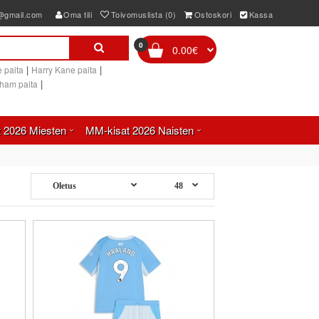
e@gmail.com
Oma tili
Toivomuslista (0)
Ostoskori
Kassa
0
0.00€
|
|
 paita
Harry Kane paita
|
gham paita
 2026 Miesten
MM-kisat 2026 Naisten