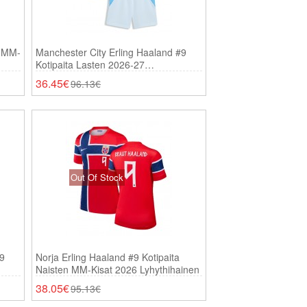
a MM-
Manchester City Erling Haaland #9
Kotipaita Lasten 2026-27
Lyhythihainen (+ Shortsit)
36.45€
96.13€
Out Of Stock
#9
Norja Erling Haaland #9 Kotipaita
Naisten MM-Kisat 2026 Lyhythihainen
38.05€
95.13€