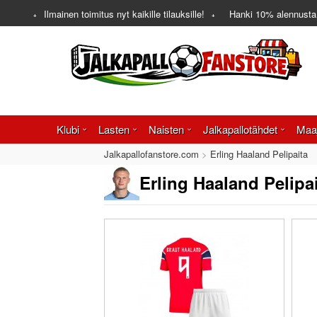
Ilmainen toimitus nyt kaikille tilauksille!
Hanki
10%
alennusta
Klubi
Lasten
Naisten
Jalkapallotähdet
Maa
Jalkapallofanstore.com
Erling Haaland Pelipaita
Erling Haaland Pelipa