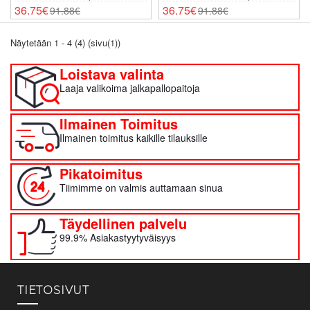
MM-Kisat 2026 Lyhythihainen
Lasten MM-Kisat 2026
36.75€
36.75€
91.88€
91.88€
(+ Shortsit)
Lyhythihainen (+ Shortsit)
Näytetään 1 - 4 (4) (sivu(1))
Loistava valinta
Laaja valikoima jalkapallopaitoja
Ilmainen Toimitus
Ilmainen toimitus kaikille tilauksille
Pikatoimitus
Tiimimme on valmis auttamaan sinua
Täydellinen palvelu
99.9% Asiakastyytyväisyys
TIETOSIVUT