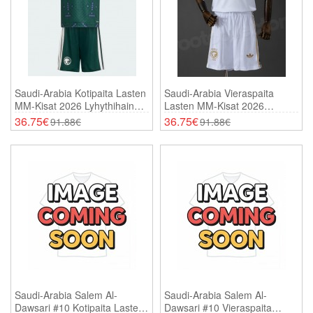
Saudi-Arabia Kotipaita Lasten
Saudi-Arabia Vieraspaita
MM-Kisat 2026 Lyhythihainen
Lasten MM-Kisat 2026
(+ Shortsit)
Lyhythihainen (+ Shortsit)
36.75€
36.75€
91.88€
91.88€
Saudi-Arabia Salem Al-
Saudi-Arabia Salem Al-
Dawsari #10 Kotipaita Lasten
Dawsari #10 Vieraspaita