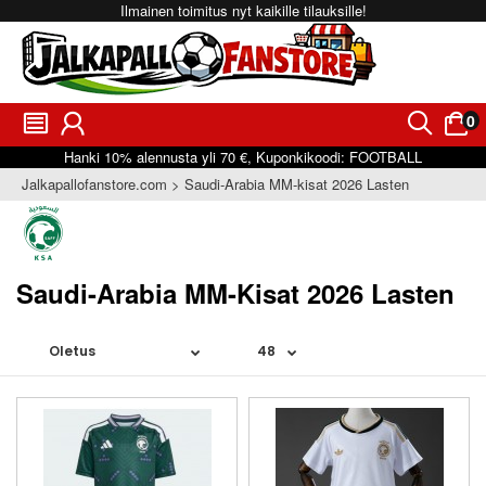
Ilmainen toimitus nyt kaikille tilauksille!
0
󰂩
󰃳
󰂨
󰃠
Hanki
10%
alennusta yli
70 €
, Kuponkikoodi:
FOOTBALL
Jalkapallofanstore.com
Saudi-Arabia MM-kisat 2026 Lasten
Saudi-Arabia MM-Kisat 2026 Lasten