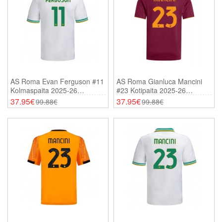
AS Roma Evan Ferguson #11
AS Roma Gianluca Mancini
Kolmaspaita 2025-26
#23 Kotipaita 2025-26
Lyhythihainen
Lyhythihainen
37.95€
37.95€
99.88€
99.88€