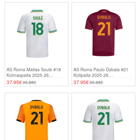
AS Roma Matias Soule #18
AS Roma Paulo Dybala #21
Kolmaspaita 2025-26
Kotipaita 2025-26
Lyhythihainen
Lyhythihainen
37.95€
37.95€
99.88€
99.88€