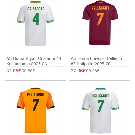
AS Roma Bryan Cristante #4
AS Roma Lorenzo Pellegrini
Kolmaspaita 2025-26
#7 Kotipaita 2025-26
Lyhythihainen
Lyhythihainen
37.95€
37.95€
99.88€
99.88€