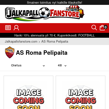
Ilmainen toimitus nyt kaikille tilauksille!
0
󰂩
󰃳
󰂨
󰃠
Hanki
10%
alennusta yli
70 €
, Kuponkikoodi:
FOOTBALL
Jalkapallofanstore.com
AS Roma Pelipaita
AS Roma Pelipaita