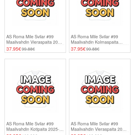
AS Roma Mile Svilar #99
AS Roma Mile Svilar #99
Maalivahdin Vieraspaita 2025-
Maalivahdin Kolmaspaita
26 Lyhythihainen
2025-26 Lyhythihainen
37.95€
37.95€
99.88€
99.88€
AS Roma Mile Svilar #99
AS Roma Mile Svilar #99
Maalivahdin Kotipaita 2025-26
Maalivahdin Vieraspaita 2025-
Pitkähihainen
26 Pitkähihainen