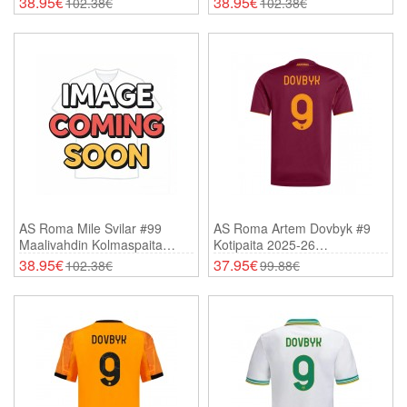
38.95€
38.95€
102.38€
102.38€
AS Roma Mile Svilar #99
AS Roma Artem Dovbyk #9
Maalivahdin Kolmaspaita
Kotipaita 2025-26
2025-26 Pitkähihainen
Lyhythihainen
38.95€
37.95€
102.38€
99.88€