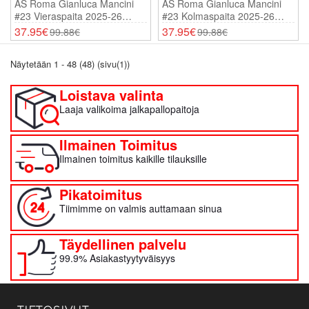
AS Roma Gianluca Mancini
AS Roma Gianluca Mancini
#23 Vieraspaita 2025-26
#23 Kolmaspaita 2025-26
Lyhythihainen
Lyhythihainen
37.95€
37.95€
99.88€
99.88€
Näytetään 1 - 48 (48) (sivu(1))
Loistava valinta
Laaja valikoima jalkapallopaitoja
Ilmainen Toimitus
Ilmainen toimitus kaikille tilauksille
Pikatoimitus
Tiimimme on valmis auttamaan sinua
Täydellinen palvelu
99.9% Asiakastyytyväisyys