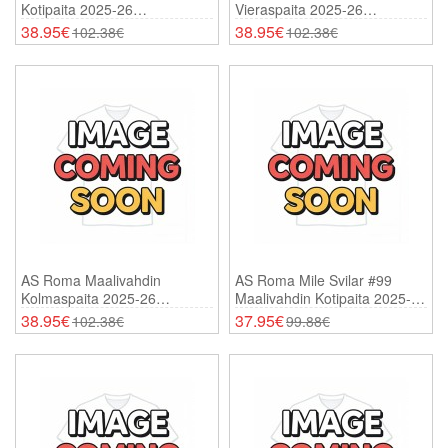
Kotipaita 2025-26
Vieraspaita 2025-26
Pitkähihainen
Pitkähihainen
38.95€
38.95€
102.38€
102.38€
AS Roma Maalivahdin
AS Roma Mile Svilar #99
Kolmaspaita 2025-26
Maalivahdin Kotipaita 2025-26
Pitkähihainen
Lyhythihainen
38.95€
37.95€
102.38€
99.88€