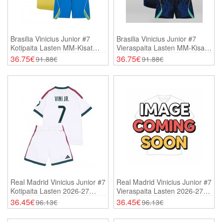
Brasilia Vinicius Junior #7
Brasilia Vinicius Junior #7
Kotipaita Lasten MM-Kisat
Vieraspaita Lasten MM-Kisat
2026 Lyhythihainen (+
2026 Lyhythihainen (+
36.75€
36.75€
91.88€
91.88€
Shortsit)
Shortsit)
Real Madrid Vinicius Junior #7
Real Madrid Vinicius Junior #7
Kotipaita Lasten 2026-27
Vieraspaita Lasten 2026-27
Lyhythihainen (+ Shortsit)
Lyhythihainen (+ Shortsit)
36.45€
36.45€
96.13€
96.13€