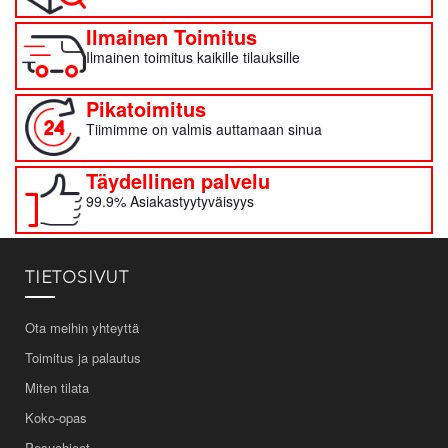
Ilmainen Toimitus
Ilmainen toimitus kaikille tilauksille
Pikatoimitus
Tiimimme on valmis auttamaan sinua
Täydellinen palvelu
99.9% Asiakastyytyväisyys
TIETOSIVUT
Ota meihin yhteyttä
Toimitus ja palautus
Miten tilata
Koko-opas
Pesuohjeet