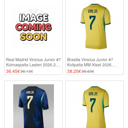
Real Madrid Vinicius Junior #7
Brasilia Vinicius Junior #7
Kolmaspaita Lasten 2026-27
Kotipaita MM-Kisat 2026
Lyhythihainen (+ Shortsit)
Lyhythihainen
36.45€
38.25€
96.13€
95.63€