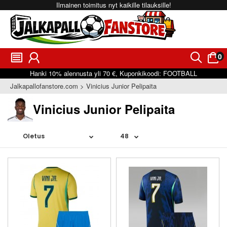
Ilmainen toimitus nyt kaikille tilauksille!
0
󰂩
󰃳
󰂨
󰃠
Hanki
10%
alennusta yli
70 €
, Kuponkikoodi:
FOOTBALL
Jalkapallofanstore.com
Vinicius Junior Pelipaita
Vinicius Junior Pelipaita