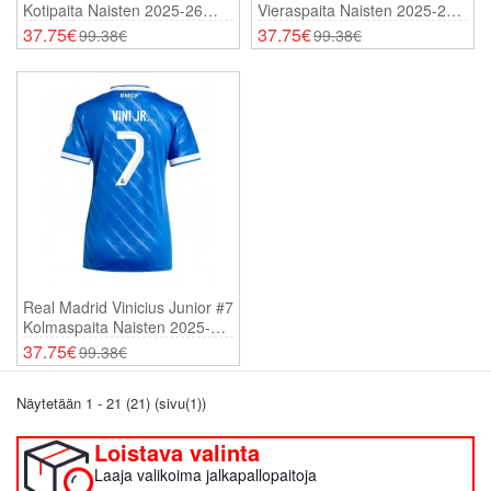
Kotipaita Naisten 2025-26
Vieraspaita Naisten 2025-26
Lyhythihainen
Lyhythihainen
37.75€
37.75€
99.38€
99.38€
Real Madrid Vinicius Junior #7
Kolmaspaita Naisten 2025-26
Lyhythihainen
37.75€
99.38€
Näytetään 1 - 21 (21) (sivu(1))
Loistava valinta
Laaja valikoima jalkapallopaitoja