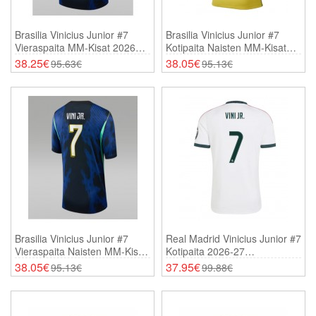
Brasilia Vinicius Junior #7
Brasilia Vinicius Junior #7
Vieraspaita MM-Kisat 2026
Kotipaita Naisten MM-Kisat
Lyhythihainen
2026 Lyhythihainen
38.25€
38.05€
95.63€
95.13€
Brasilia Vinicius Junior #7
Real Madrid Vinicius Junior #7
Vieraspaita Naisten MM-Kisat
Kotipaita 2026-27
2026 Lyhythihainen
Lyhythihainen
38.05€
37.95€
95.13€
99.88€