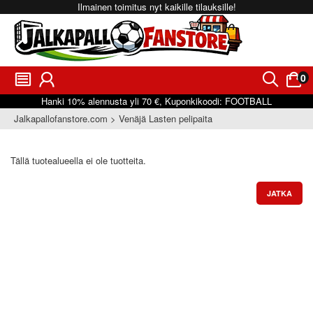
Ilmainen toimitus nyt kaikille tilauksille!
0
󰂩
󰃳
󰂨
󰃠
Hanki
10%
alennusta yli
70 €
, Kuponkikoodi:
FOOTBALL
Jalkapallofanstore.com
Venäjä Lasten pelipaita
Tällä tuotealueella ei ole tuotteita.
JATKA