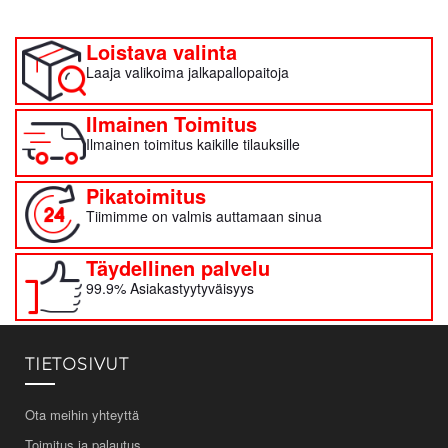
Loistava valinta
Laaja valikoima jalkapallopaitoja
Ilmainen Toimitus
Ilmainen toimitus kaikille tilauksille
Pikatoimitus
Tiimimme on valmis auttamaan sinua
Täydellinen palvelu
99.9% Asiakastyytyväisyys
TIETOSIVUT
Ota meihin yhteyttä
Toimitus ja palautus