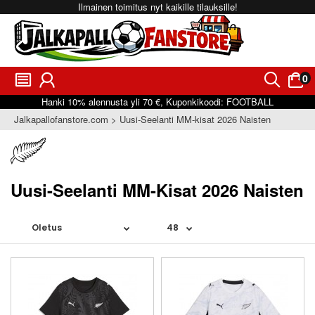
Ilmainen toimitus nyt kaikille tilauksille!
0
󰂩
󰃳
󰂨
󰃠
Hanki
10%
alennusta yli
70 €
, Kuponkikoodi:
FOOTBALL
Jalkapallofanstore.com
Uusi-Seelanti MM-kisat 2026 Naisten
Uusi-Seelanti MM-Kisat 2026 Naisten