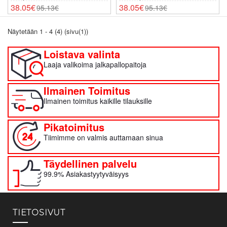
2026 Lyhythihainen
2026 Lyhythihainen
38.05€
38.05€
95.13€
95.13€
Näytetään 1 - 4 (4) (sivu(1))
Loistava valinta
Laaja valikoima jalkapallopaitoja
Ilmainen Toimitus
Ilmainen toimitus kaikille tilauksille
Pikatoimitus
Tiimimme on valmis auttamaan sinua
Täydellinen palvelu
99.9% Asiakastyytyväisyys
TIETOSIVUT