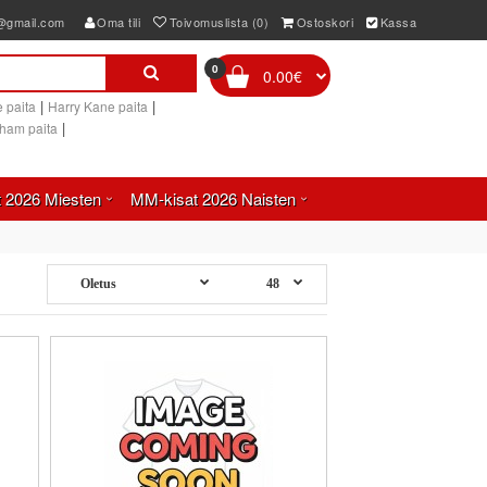
e@gmail.com
Oma tili
Toivomuslista (0)
Ostoskori
Kassa
0
0.00€
|
|
 paita
Harry Kane paita
|
gham paita
 2026 Miesten
MM-kisat 2026 Naisten