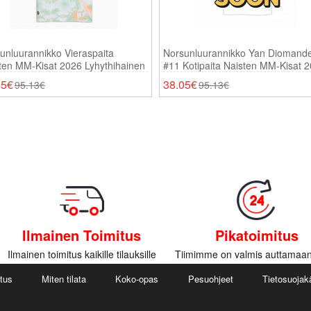
unluurannikko Vieraspaita
Norsunluurannikko Yan Diomand
ten MM-Kisat 2026 Lyhythihainen
#11 Kotipaita Naisten MM-Kisat 
Lyhythihainen
05€
38.05€
95.13€
95.13€
Ilmainen Toimitus
Pikatoimitus
Ilmainen toimitus kaikille tilauksille
Tiimimme on valmis auttamaan
utus
Miten tilata
Koko-opas
Pesuohjeet
Tietosuojak