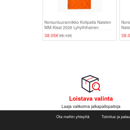
Norsunluurannikko Kotipaita Naisten
Nors
MM-Kisat 2026 Lyhythihainen
Nais
38.05€
38.
95.13€
Loistava valinta
Laaja valikoima jalkapallopaitoja
Ota meihin yhteyttä
Toimitus ja pala