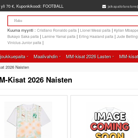
 yli
70 €
, Kuponkikoodi:
FOOTBALL
jalkapallofanstor
Kuuma myynti :
|
|
Cristiano Ronaldo paita
Lionel Messi paita
Kylian Mbappe
|
|
|
Bukayo Saka paita
Lamine Yamal paita
Erling Haaland paita
Jude Bellin
|
Vinicius Junior paita
joukkuepaita
Maalivahdin
MM-kisat 2026 Lasten
MM-kisat
at 2026 Naisten
-Kisat 2026 Naisten