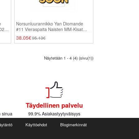
e
Norsunluurannikko Yan Diomande
2026
#11 Vieraspaita Naisten MM-Kisat
2026 Lyhythihainen
38.05€
95.13€
Näytetään 1 - 4 (4) (sivu(1))
Täydellinen palvelu
 sinua
99.9% Asiakastyytyväisyys
äytäntö
Käyttöehdot
Blogimerkinnät