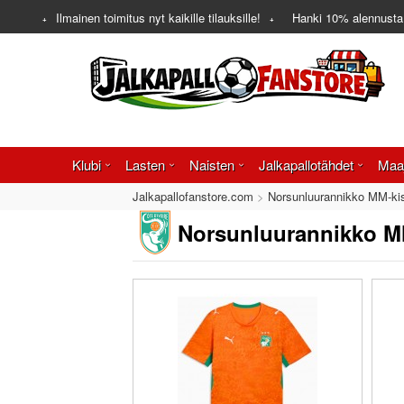
Ilmainen toimitus nyt kaikille tilauksille!
Hanki
10%
alennusta
Klubi
Lasten
Naisten
Jalkapallotähdet
Maa
Jalkapallofanstore.com
Norsunluurannikko MM-kis
Norsunluurannikko MM