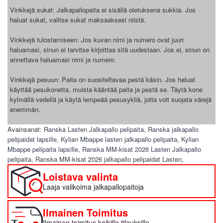
Vinkkejä sukat: Jalkapallopaita ei sisällä oletuksena sukkia. Jos
haluat sukat, valitse sukat maksaaksesi niistä.
Vinkkejä tulostamiseen: Jos kuvan nimi ja numero ovat juuri
haluamasi, sinun ei tarvitse kirjoittaa sitä uudestaan. Jos ei, sinun on
annettava haluamasi nimi ja numero.
Vinkkejä pesuun: Paita on suositeltavaa pestä käsin. Jos haluat
käyttää pesukonetta, muista kääntää paita ja pestä se. Täytä kone
kylmällä vedellä ja käytä lempeää pesusykliä, jotta voit suojata värejä
enemmän.
Avainsanat:
Ranska Lasten Jalkapallo pelipaita
,
Ranska jalkapallo
pelipaidat lapsille
,
Kylian Mbappe lasten jalkapallo pelipaita
,
Kylian
Mbappe pelipaita lapsille
,
Ranska MM-kisat 2026 Lasten Jalkapallo
pelipaita
,
Ranska MM-kisat 2026 jalkapallo pelipaidat Lasten
,
Loistava valinta
Laaja valikoima jalkapallopaitoja
Ilmainen Toimitus
Ilmainen toimitus kaikille tilauksille