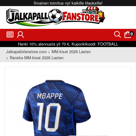
Ilmainen toimitus nyt kaikille tilauksille!
0
󰂩
󰃳
󰂨
󰃠
Hanki
10%
alennusta yli
70 €
, Kuponkikoodi:
FOOTBALL
Jalkapallofanstore.com
MM-kisat 2026 Lasten
Ranska MM-kisat 2026 Lasten