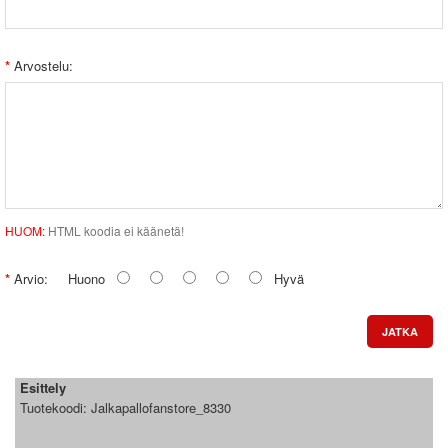
Arvostelu:
HUOM:
HTML koodia ei käänetä!
Arvio:
Huono
Hyvä
JATKA
Esittely
Tuotekoodi:
Jalkapallofanstore_8330