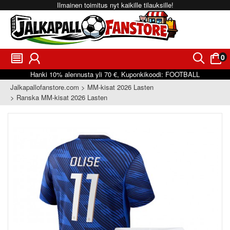
Ilmainen toimitus nyt kaikille tilauksille!
0
󰂩
󰃳
󰂨
󰃠
Hanki
10%
alennusta yli
70 €
, Kuponkikoodi:
FOOTBALL
Jalkapallofanstore.com
MM-kisat 2026 Lasten
Ranska MM-kisat 2026 Lasten