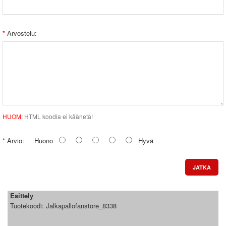
Arvostelu:
HUOM:
HTML koodia ei käänetä!
Arvio:
Huono
Hyvä
JATKA
Esittely
Tuotekoodi:
Jalkapallofanstore_8338