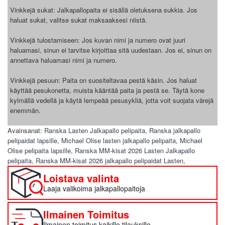
Vinkkejä sukat: Jalkapallopaita ei sisällä oletuksena sukkia. Jos
haluat sukat, valitse sukat maksaaksesi niistä.
Vinkkejä tulostamiseen: Jos kuvan nimi ja numero ovat juuri
haluamasi, sinun ei tarvitse kirjoittaa sitä uudestaan. Jos ei, sinun on
annettava haluamasi nimi ja numero.
Vinkkejä pesuun: Paita on suositeltavaa pestä käsin. Jos haluat
käyttää pesukonetta, muista kääntää paita ja pestä se. Täytä kone
kylmällä vedellä ja käytä lempeää pesusykliä, jotta voit suojata värejä
enemmän.
Avainsanat:
Ranska Lasten Jalkapallo pelipaita
,
Ranska jalkapallo
pelipaidat lapsille
,
Michael Olise lasten jalkapallo pelipaita
,
Michael
Olise pelipaita lapsille
,
Ranska MM-kisat 2026 Lasten Jalkapallo
pelipaita
,
Ranska MM-kisat 2026 jalkapallo pelipaidat Lasten
,
Loistava valinta
Laaja valikoima jalkapallopaitoja
Ilmainen Toimitus
Ilmainen toimitus kaikille tilauksille