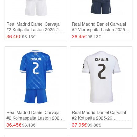
Real Madrid Daniel Carvajal
Real Madrid Daniel Carvajal
#2 Kotipaita Lasten 2025-26
#2 Vieraspaita Lasten 2025-
Lyhythihainen (+ Shortsit)
26 Lyhythihainen (+ Shortsit)
36.45€
36.45€
96.13€
96.13€
Real Madrid Daniel Carvajal
Real Madrid Daniel Carvajal
#2 Kolmaspaita Lasten 2025-
#2 Kotipaita 2025-26
26 Lyhythihainen (+ Shortsit)
Lyhythihainen
36.45€
37.95€
96.13€
99.88€