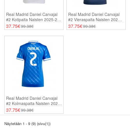
Real Madrid Daniel Carvajal
Real Madrid Daniel Carvajal
#2 Kotipaita Naisten 2025-26
#2 Vieraspaita Naisten 2025-
Lyhythihainen
26 Lyhythihainen
37.75€
37.75€
99.38€
99.38€
Real Madrid Daniel Carvajal
#2 Kolmaspaita Naisten 2025-
26 Lyhythihainen
37.75€
99.38€
Näytetään 1 - 9 (9) (sivu(1))