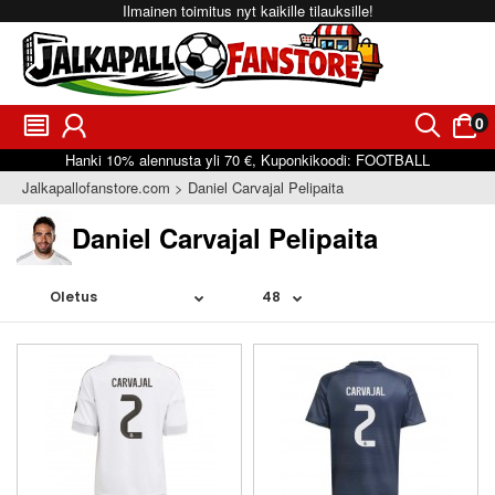
Ilmainen toimitus nyt kaikille tilauksille!
0
󰂩
󰃳
󰂨
󰃠
Hanki
10%
alennusta yli
70 €
, Kuponkikoodi:
FOOTBALL
Jalkapallofanstore.com
Daniel Carvajal Pelipaita
Daniel Carvajal Pelipaita