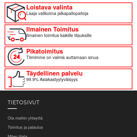
Loistava valinta
Laaja valikoima jalkapallopaitoja
Ilmainen Toimitus
Ilmainen toimitus kaikille tilauksille
Pikatoimitus
Tiimimme on valmis auttamaan sinua
Täydellinen palvelu
99.9% Asiakastyytyväisyys
TIETOSIVUT
Ota meihin yhteyttä
Toimitus ja palautus
Miten tilata