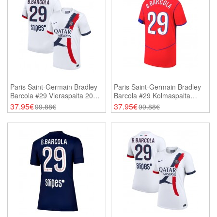
Paris Saint-Germain Bradley
Paris Saint-Germain Bradley
Barcola #29 Vieraspaita 2025-
Barcola #29 Kolmaspaita
26 Lyhythihainen
2025-26 Lyhythihainen
37.95€
37.95€
99.88€
99.88€