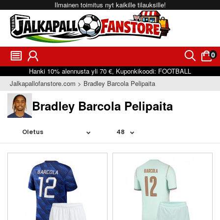
Ilmainen toimitus nyt kaikille tilauksille!
0
󰂩
󰃳
󰂨
󰃠
Hanki
10%
alennusta yli
70 €
, Kuponkikoodi:
FOOTBALL
Jalkapallofanstore.com
Bradley Barcola Pelipaita
Bradley Barcola Pelipaita