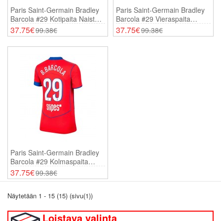
Paris Saint-Germain Bradley
Paris Saint-Germain Bradley
Barcola #29 Kotipaita Naisten
Barcola #29 Vieraspaita
2025-26 Lyhythihainen
Naisten 2025-26
37.75€
37.75€
99.38€
99.38€
Lyhythihainen
Paris Saint-Germain Bradley
Barcola #29 Kolmaspaita
Naisten 2025-26
37.75€
99.38€
Lyhythihainen
Näytetään 1 - 15 (15) (sivu(1))
Loistava valinta