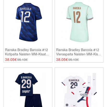
Ranska Bradley Barcola #12
Ranska Bradley Barcola #12
Kotipaita Naisten MM-Kisat
Vieraspaita Naisten MM-Kisat
2026 Lyhythihainen
2026 Lyhythihainen
38.05€
38.05€
95.13€
95.13€