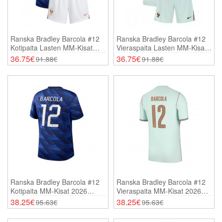
Ranska Bradley Barcola #12
Ranska Bradley Barcola #12
Kotipaita Lasten MM-Kisat
Vieraspaita Lasten MM-Kisat
2026 Lyhythihainen (+
2026 Lyhythihainen (+
36.75€
36.75€
91.88€
91.88€
Shortsit)
Shortsit)
Ranska Bradley Barcola #12
Ranska Bradley Barcola #12
Kotipaita MM-Kisat 2026
Vieraspaita MM-Kisat 2026
Lyhythihainen
Lyhythihainen
38.25€
38.25€
95.63€
95.63€