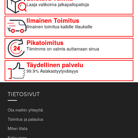
Laaja valikoima jalkapallopaitoja
Ilmainen Toimitus
Ilmainen toimitus kaikille tilauksille
Pikatoimitus
Tiimimme on valmis auttamaan sinua
Täydellinen palvelu
99.9% Asiakastyytyväisyys
TIETOSIVUT
Ota meihin yhteyttä
Toimitus ja palautus
Miten tilata
Koko-opas