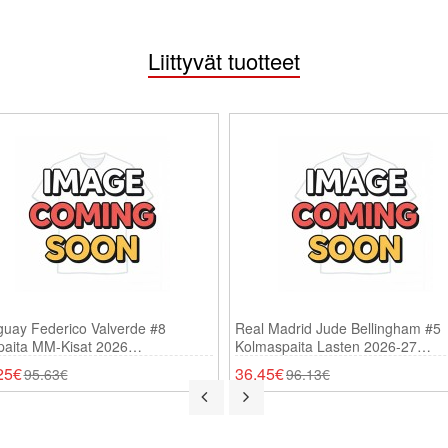
Liittyvät tuotteet
guay Federico Valverde #8
Real Madrid Jude Bellingham #5
paita MM-Kisat 2026
Kolmaspaita Lasten 2026-27
thihainen
Lyhythihainen (+ Shortsit)
25€
36.45€
95.63€
96.13€