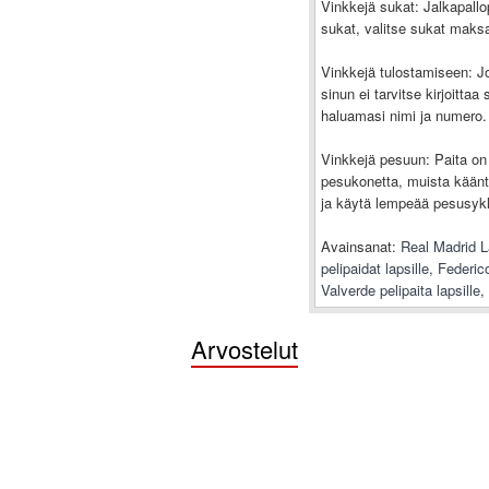
Vinkkejä sukat: Jalkapallo
sukat, valitse sukat maksa
Vinkkejä tulostamiseen: J
sinun ei tarvitse kirjoitta
haluamasi nimi ja numero.
Vinkkejä pesuun: Paita on 
pesukonetta, muista kääntä
ja käytä lempeää pesusykli
Avainsanat:
Real Madrid L
pelipaidat lapsille
,
Federico
Valverde pelipaita lapsille
,
Arvostelut