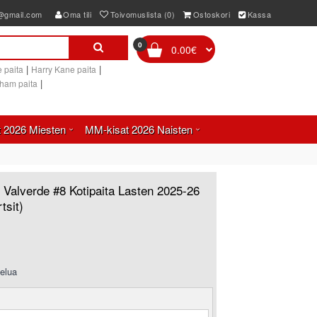
e@gmail.com
Oma tili
Toivomuslista (0)
Ostoskori
Kassa
0
0.00€
|
|
 paita
Harry Kane paita
|
gham paita
 2026 Miesten
MM-kisat 2026 Naisten
 Valverde #8 Kotipaita Lasten 2025-26
tsit)
elua