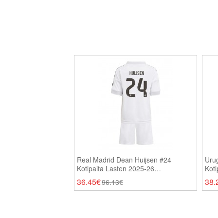
Real Madrid Dean Huijsen #24
Uru
Kotipaita Lasten 2025-26
Koti
Lyhythihainen (+ Shortsit)
Lyhy
36.45€
38.
96.13€