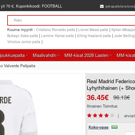
 yli
70 €
, Kuponkikoodi:
FOOTBALL
jalkapallofanstor
Kuuma myynti :
|
|
Cristiano Ronaldo paita
Lionel Messi paita
Kylian Mbappe
|
|
|
Bukayo Saka paita
Lamine Yamal paita
Erling Haaland paita
Jude Bellin
|
Vinicius Junior paita
joukkuepaita
Maalivahdin
MM-kisat 2026 Lasten
MM-kisat
o Valverde Pelipaita
Real Madrid Federico
Lyhythihainen (+ Shor
36.45€
96.13€
Ilmainen Toimitus
|
arvost
Koko-opas