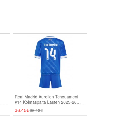
Real Madrid Aurelien Tchouameni
Real Madrid Thiba
#14 Kolmaspaita Lasten 2025-26
Maalivahdin Kolm
Lyhythihainen (+ Shortsit)
2025-26 Lyhythihai
36.45€
36.45€
96.13€
96.13€