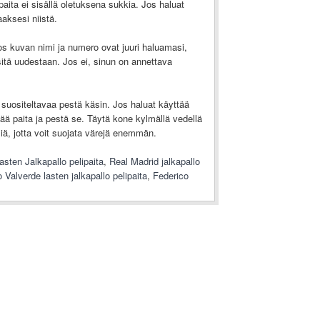
paita ei sisällä oletuksena sukkia. Jos haluat
aksesi niistä.
os kuvan nimi ja numero ovat juuri haluamasi,
a sitä uudestaan. Jos ei, sinun on annettava
suositeltavaa pestä käsin. Jos haluat käyttää
ä paita ja pestä se. Täytä kone kylmällä vedellä
ä, jotta voit suojata värejä enemmän.
asten Jalkapallo pelipaita
,
Real Madrid jalkapallo
 Valverde lasten jalkapallo pelipaita
,
Federico