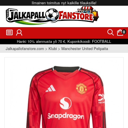
Ilmainen toimitus nyt kaikille tilauksille!
0
󰂩
󰃳
󰂨
󰃠
Hanki
10%
alennusta yli
70 €
, Kuponkikoodi:
FOOTBALL
Jalkapallofanstore.com
Klubi
Manchester United Pelipaita