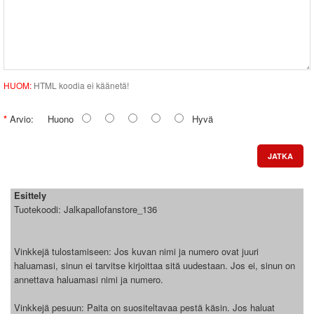
HUOM:
HTML koodia ei käänetä!
Arvio:
Huono
Hyvä
JATKA
Esittely
Tuotekoodi:
Jalkapallofanstore_136
Vinkkejä tulostamiseen: Jos kuvan nimi ja numero ovat juuri
haluamasi, sinun ei tarvitse kirjoittaa sitä uudestaan. Jos ei, sinun on
annettava haluamasi nimi ja numero.
Vinkkejä pesuun: Paita on suositeltavaa pestä käsin. Jos haluat