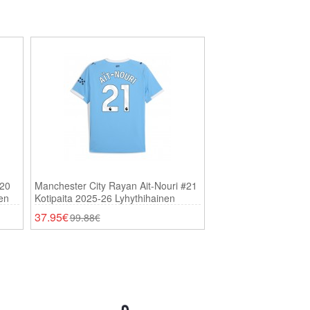
#20
Manchester City Rayan Ait-Nouri #21
Manchester City E
en
Kotipaita 2025-26 Lyhythihainen
Vieraspaita 2026-
37.95€
37.95€
99.88€
99.88€