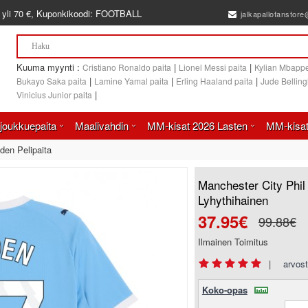
 yli
70 €
, Kuponkikoodi:
FOOTBALL
jalkapallofanstor
Kuuma myynti :
|
|
Cristiano Ronaldo paita
Lionel Messi paita
Kylian Mbappe
|
|
|
Bukayo Saka paita
Lamine Yamal paita
Erling Haaland paita
Jude Bellin
|
Vinicius Junior paita
joukkuepaita
Maalivahdin
MM-kisat 2026 Lasten
MM-kisat
den Pelipaita
Manchester City Phil
Lyhythihainen
37.95€
99.88€
Ilmainen Toimitus
|
arvost
Koko-opas