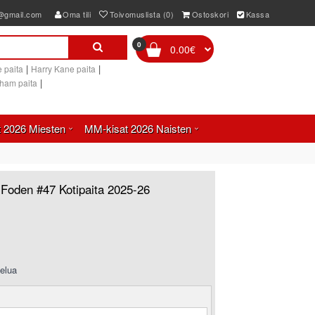
e@gmail.com
Oma tili
Toivomuslista (0)
Ostoskori
Kassa
0
0.00€
|
|
 paita
Harry Kane paita
|
gham paita
 2026 Miesten
MM-kisat 2026 Naisten
 Foden #47 Kotipaita 2025-26
elua