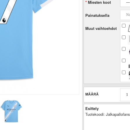
Miesten koot
Painatuksella
Muut vaihtoehdot
MÄÄRÄ
Esittely
Tuotekoodi:
Jalkapallofan