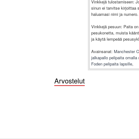
Vinkkejä tulostamiseen: J
sinun ei tarvitse kirjoitta
haluamasi nimi ja numero.
Vinkkejä pesuun: Paita on 
pesukonetta, muista kääntä
ja käytä lempeää pesusykli
Avainsanat:
Manchester Cit
jalkapallo pelipaita omalla
Foden pelipaita lapsille
,
Arvostelut