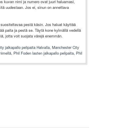
os kuvan nimi ja numero ovat juuri haluamasi,
a sitä uudestaan. Jos ei, sinun on annettava
suositeltavaa pestä käsin. Jos haluat käyttää
ä paita ja pestä se. Täytä kone kylmällä vedellä
ä, jotta voit suojata värejä enemmän.
y jalkapallo pelipaita Halvalla
,
Manchester City
 nimellä
,
Phil Foden lasten jalkapallo pelipaita
,
Phil