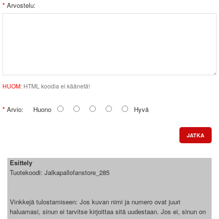
Arvostelu:
HUOM:
HTML koodia ei käänetä!
Arvio:
Huono
Hyvä
JATKA
Esittely
Tuotekoodi:
Jalkapallofanstore_285
Vinkkejä tulostamiseen: Jos kuvan nimi ja numero ovat juuri
haluamasi, sinun ei tarvitse kirjoittaa sitä uudestaan. Jos ei, sinun on