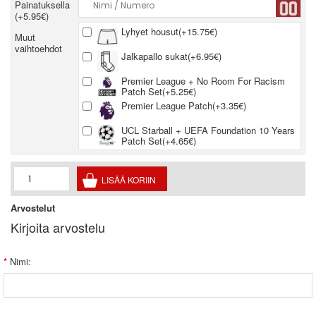
Painatuksella
(+5.95€)
Lyhyet housut(+15.75€)
Muut
vaihtoehdot
Jalkapallo sukat(+6.95€)
Premier League + No Room For Racism
Patch Set(+5.25€)
Premier League Patch(+3.35€)
UCL Starball + UEFA Foundation 10 Years
Patch Set(+4.65€)
Arvostelut
Kirjoita arvostelu
Nimi: