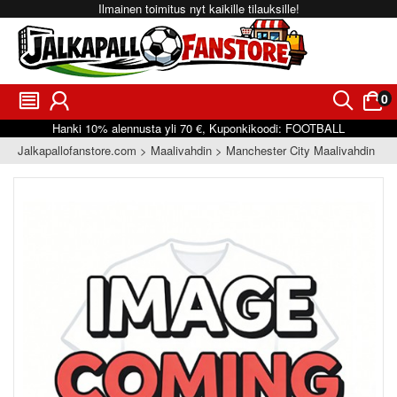
Ilmainen toimitus nyt kaikille tilauksille!
0
󰂩
󰃳
󰂨
󰃠
Hanki
10%
alennusta yli
70 €
, Kuponkikoodi:
FOOTBALL
Jalkapallofanstore.com
Maalivahdin
Manchester City Maalivahdin