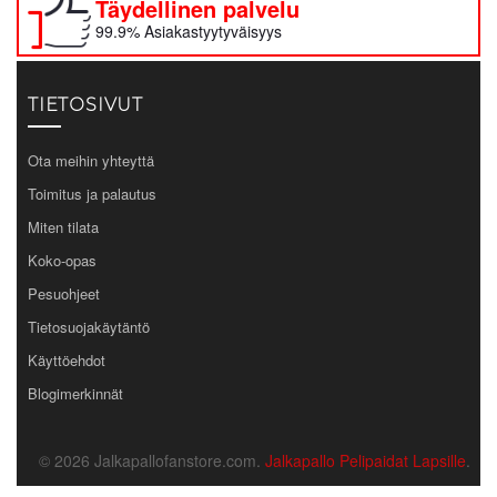
Täydellinen palvelu
99.9% Asiakastyytyväisyys
TIETOSIVUT
Ota meihin yhteyttä
Toimitus ja palautus
Miten tilata
Koko-opas
Pesuohjeet
Tietosuojakäytäntö
Käyttöehdot
Blogimerkinnät
© 2026 Jalkapallofanstore.com.
Jalkapallo Pelipaidat Lapsille
.