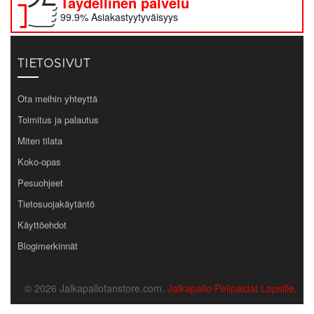
Täydellinen palvelu
99.9% Asiakastyytyväisyys
TIETOSIVUT
Ota meihin yhteyttä
Toimitus ja palautus
Miten tilata
Koko-opas
Pesuohjeet
Tietosuojakäytäntö
Käyttöehdot
Blogimerkinnät
© 2026 Jalkapallofanstore.com.
Jalkapallo Pelipaidat Lapsille
.