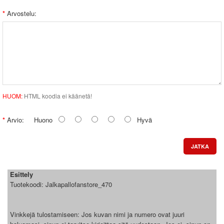
Arvostelu:
HUOM:
HTML koodia ei käänetä!
Arvio:
Huono
Hyvä
JATKA
Esittely
Tuotekoodi:
Jalkapallofanstore_470
Vinkkejä tulostamiseen: Jos kuvan nimi ja numero ovat juuri