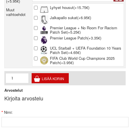
(+5.95€)
Lyhyet housut(+15.75€)
Muut
vaihtoehdot
Jalkapallo sukat(+6.95€)
Premier League + No Room For Racism
Patch Set(+5.25€)
Premier League Patch(+3.35€)
UCL Starball + UEFA Foundation 10 Years
Patch Set(+4.65€)
FIFA Club World Cup Champions 2025
Patch(+3.95€)
Arvostelut
Kirjoita arvostelu
Nimi: