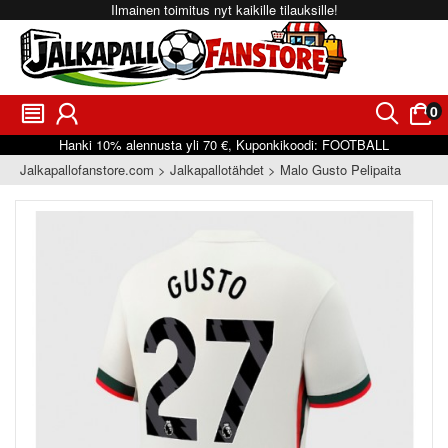
Ilmainen toimitus nyt kaikille tilauksille!
0
󰂩
󰃳
󰂨
󰃠
Hanki
10%
alennusta yli
70 €
, Kuponkikoodi:
FOOTBALL
Jalkapallofanstore.com
Jalkapallotähdet
Malo Gusto Pelipaita