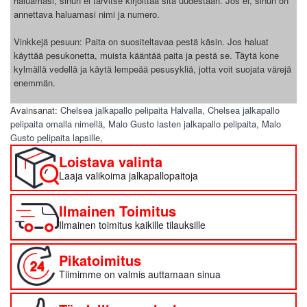
haluamasi, sinun ei tarvitse kirjoittaa sitä uudestaan. Jos ei, sinun on
annettava haluamasi nimi ja numero.
Vinkkejä pesuun: Paita on suositeltavaa pestä käsin. Jos haluat
käyttää pesukonetta, muista kääntää paita ja pestä se. Täytä kone
kylmällä vedellä ja käytä lempeää pesusykliä, jotta voit suojata värejä
enemmän.
Avainsanat:
Chelsea jalkapallo pelipaita Halvalla
,
Chelsea jalkapallo
pelipaita omalla nimellä
,
Malo Gusto lasten jalkapallo pelipaita
,
Malo
Gusto pelipaita lapsille
,
Loistava valinta
Laaja valikoima jalkapallopaitoja
Ilmainen Toimitus
Ilmainen toimitus kaikille tilauksille
Pikatoimitus
Tiimimme on valmis auttamaan sinua