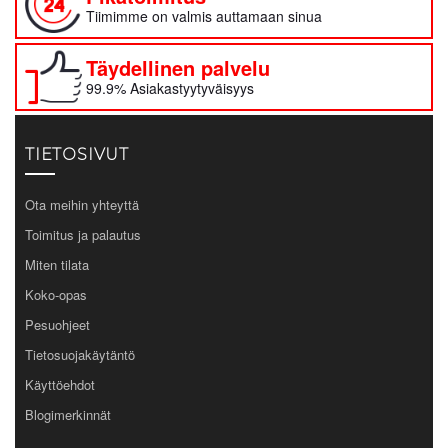
Tiimimme on valmis auttamaan sinua
Täydellinen palvelu
99.9% Asiakastyytyväisyys
TIETOSIVUT
Ota meihin yhteyttä
Toimitus ja palautus
Miten tilata
Koko-opas
Pesuohjeet
Tietosuojakäytäntö
Käyttöehdot
Blogimerkinnät