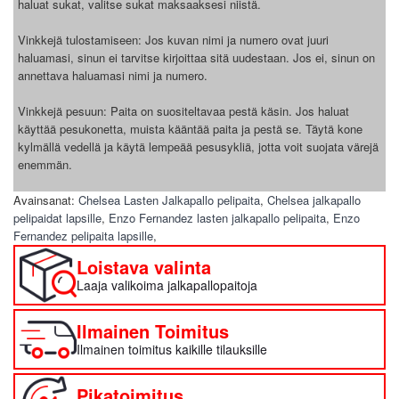
haluat sukat, valitse sukat maksaaksesi niistä.
Vinkkejä tulostamiseen: Jos kuvan nimi ja numero ovat juuri
haluamasi, sinun ei tarvitse kirjoittaa sitä uudestaan. Jos ei, sinun on
annettava haluamasi nimi ja numero.
Vinkkejä pesuun: Paita on suositeltavaa pestä käsin. Jos haluat
käyttää pesukonetta, muista kääntää paita ja pestä se. Täytä kone
kylmällä vedellä ja käytä lempeää pesusykliä, jotta voit suojata värejä
enemmän.
Avainsanat:
Chelsea Lasten Jalkapallo pelipaita
,
Chelsea jalkapallo
pelipaidat lapsille
,
Enzo Fernandez lasten jalkapallo pelipaita
,
Enzo
Fernandez pelipaita lapsille
,
Loistava valinta
Laaja valikoima jalkapallopaitoja
Ilmainen Toimitus
Ilmainen toimitus kaikille tilauksille
Pikatoimitus