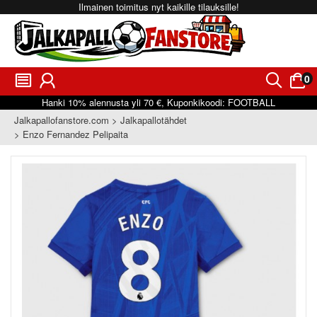
Ilmainen toimitus nyt kaikille tilauksille!
0
󰂩
󰃳
󰂨
󰃠
Hanki
10%
alennusta yli
70 €
, Kuponkikoodi:
FOOTBALL
Jalkapallofanstore.com
Jalkapallotähdet
Enzo Fernandez Pelipaita