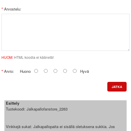
Arvostelu:
HUOM:
HTML koodia ei käänetä!
Arvio:
Huono
Hyvä
JATKA
Esittely
Tuotekoodi:
Jalkapallofanstore_2263
Vinkkejä sukat: Jalkapallopaita ei sisällä oletuksena sukkia. Jos