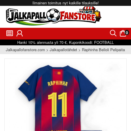
Ilmainen toimitus nyt kaikille tilauksille!
0
󰂩
󰃳
󰂨
󰃠
Hanki
10%
alennusta yli
70 €
, Kuponkikoodi:
FOOTBALL
Jalkapallofanstore.com
Jalkapallotähdet
Raphinha Belloli Pelipaita