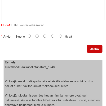
HUOM:
HTML koodia ei käänetä!
Arvio:
Huono
Hyvä
JATKA
Esittely
Tuotekoodi:
Jalkapallofanstore_1948
Vinkkejä sukat: Jalkapallopaita ei sisällä oletuksena sukkia. Jos
haluat sukat, valitse sukat maksaaksesi niistä.
Vinkkejä tulostamiseen: Jos kuvan nimi ja numero ovat juuri
haluamasi, sinun ei tarvitse kirjoittaa sitä uudestaan. Jos ei, sinun on
annettava haluamasi nimi ja numero.