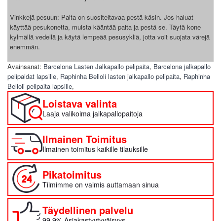
Vinkkejä pesuun: Paita on suositeltavaa pestä käsin. Jos haluat
käyttää pesukonetta, muista kääntää paita ja pestä se. Täytä kone
kylmällä vedellä ja käytä lempeää pesusykliä, jotta voit suojata värejä
enemmän.
Avainsanat:
Barcelona Lasten Jalkapallo pelipaita
,
Barcelona jalkapallo
pelipaidat lapsille
,
Raphinha Belloli lasten jalkapallo pelipaita
,
Raphinha
Belloli pelipaita lapsille
,
Loistava valinta
Laaja valikoima jalkapallopaitoja
Ilmainen Toimitus
Ilmainen toimitus kaikille tilauksille
Pikatoimitus
Tiimimme on valmis auttamaan sinua
Täydellinen palvelu
99.9% Asiakastyytyväisyys