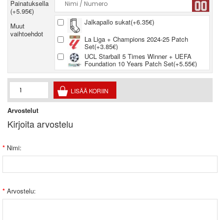
Painatuksella
(+5.95€)
Jalkapallo sukat(+6.35€)
Muut
vaihtoehdot
La Liga + Champions 2024-25 Patch
Set(+3.85€)
UCL Starball 5 Times Winner + UEFA
Foundation 10 Years Patch Set(+5.55€)
Arvostelut
Kirjoita arvostelu
Nimi:
Arvostelu: