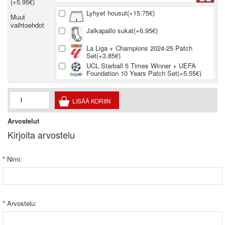
(+5.95€)
Lyhyet housut(+15.75€)
Muut
vaihtoehdot
Jalkapallo sukat(+6.95€)
La Liga + Champions 2024-25 Patch
Set(+3.85€)
UCL Starball 5 Times Winner + UEFA
Foundation 10 Years Patch Set(+5.55€)
Arvostelut
Kirjoita arvostelu
Nimi:
Arvostelu: