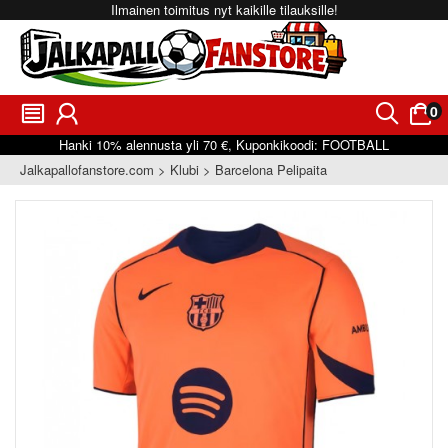
Ilmainen toimitus nyt kaikille tilauksille!
0
󰂩
󰃳
󰂨
󰃠
Hanki
10%
alennusta yli
70 €
, Kuponkikoodi:
FOOTBALL
Jalkapallofanstore.com
Klubi
Barcelona Pelipaita