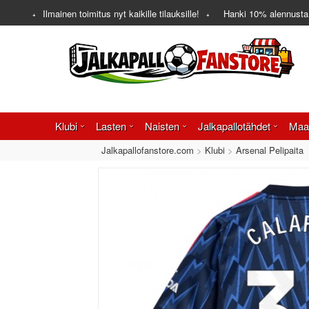
Ilmainen toimitus nyt kaikille tilauksille!
Hanki
10%
alennusta
Klubi
Lasten
Naisten
Jalkapallotähdet
Maa
Jalkapallofanstore.com
Klubi
Arsenal Pelipaita