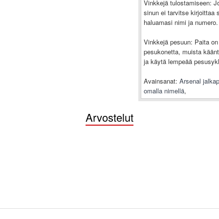
Vinkkejä tulostamiseen: J
sinun ei tarvitse kirjoitta
haluamasi nimi ja numero.
Vinkkejä pesuun: Paita on 
pesukonetta, muista kääntä
ja käytä lempeää pesusykli
Avainsanat:
Arsenal jalkap
omalla nimellä
,
Arvostelut