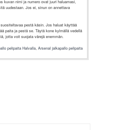
os kuvan nimi ja numero ovat juuri haluamasi,
a sitä uudestaan. Jos ei, sinun on annettava
suositeltavaa pestä käsin. Jos haluat käyttää
ä paita ja pestä se. Täytä kone kylmällä vedellä
ä, jotta voit suojata värejä enemmän.
allo pelipaita Halvalla
,
Arsenal jalkapallo pelipaita