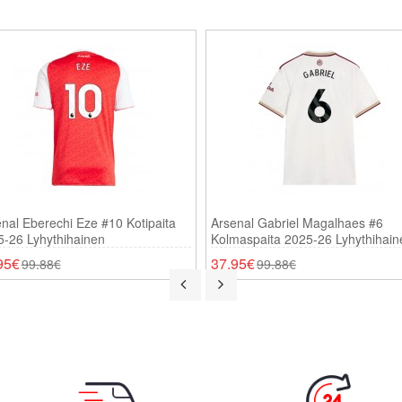
nal Eberechi Eze #10 Kotipaita
Arsenal Gabriel Magalhaes #6
-26 Lyhythihainen
Kolmaspaita 2025-26 Lyhythihain
95€
37.95€
99.88€
99.88€