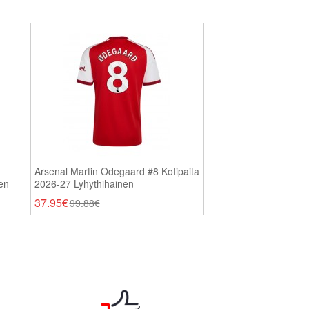
Arsenal Martin Odegaard #8 Kotipaita
Arsenal Eberechi
en
2026-27 Lyhythihainen
Kolmaspaita 2025
37.95€
37.95€
99.88€
99.88€