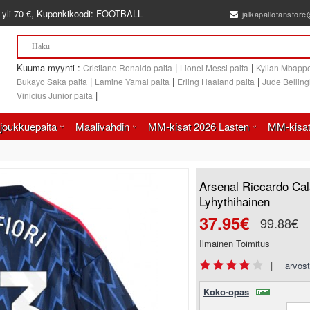
 yli
70 €
, Kuponkikoodi:
FOOTBALL
jalkapallofanstor
Kuuma myynti :
|
|
Cristiano Ronaldo paita
Lionel Messi paita
Kylian Mbappe
|
|
|
Bukayo Saka paita
Lamine Yamal paita
Erling Haaland paita
Jude Bellin
|
Vinicius Junior paita
joukkuepaita
Maalivahdin
MM-kisat 2026 Lasten
MM-kisat
Arsenal Riccardo Cal
Lyhythihainen
37.95€
99.88€
Ilmainen Toimitus
|
arvost
Koko-opas