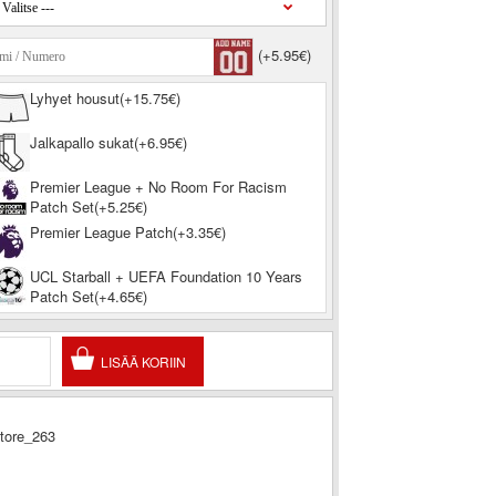
(+5.95€)
Lyhyet housut(+15.75€)
Jalkapallo sukat(+6.95€)
Premier League + No Room For Racism
Patch Set(+5.25€)
Premier League Patch(+3.35€)
UCL Starball + UEFA Foundation 10 Years
Patch Set(+4.65€)
store_263