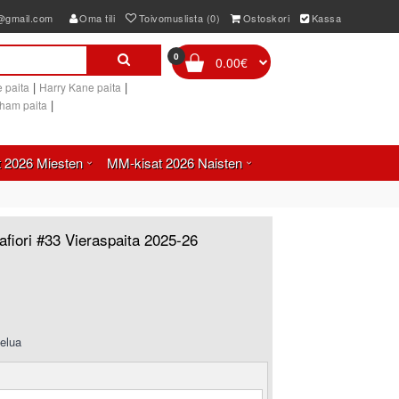
e@gmail.com
Oma tili
Toivomuslista (0)
Ostoskori
Kassa
0
0.00€
|
|
 paita
Harry Kane paita
|
gham paita
 2026 Miesten
MM-kisat 2026 Naisten
afiori #33 Vieraspaita 2025-26
elua